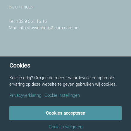
INLICHTINGEN
Tel:
+32 9 361 16 15
Mail:
info.stuyvenberg@cura-care.be
CURACARE
Cookies
WZC Stuyvenberg is een onderdeel van:
Koekje erbij? Om jou de meest waardevolle en optimale
CuraCare
ervaring op deze website te geven gebruiken wij cookies.
Privacyverklaring
|
Cookie instellingen
Cookies accepteren
©
2026 WZC Stuyvenberg |
privacybeleid
|
cookiebeleid
|
webdesign by
Cookies weigeren
WEBRAND