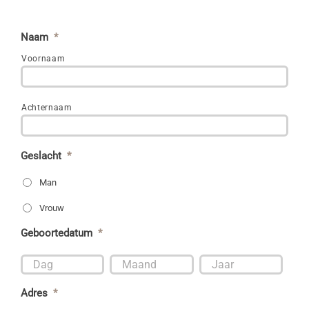
Naam
*
Voornaam
Achternaam
Geslacht
*
Man
Vrouw
Geboortedatum
*
Dag
Maand
Jaar



Adres
*